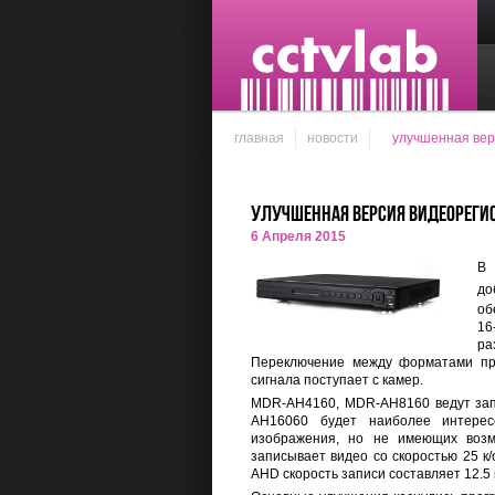
главная
новости
улучшенная верс
Улучшенная версия видеорегист
6 Апреля 2015
В
д
о
об
16
ра
Переключение между форматами про
сигнала поступает с камер.
MDR-AH4160, MDR-AH8160 ведут запис
AH16060 будет наиболее интерес
изображения, но не имеющих воз
записывает видео со скоростью 25 к
AHD скорость записи составляет 12.5 