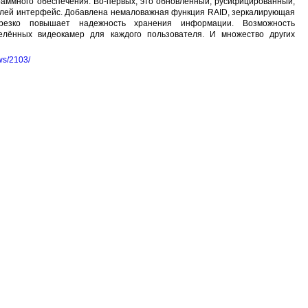
аммного обеспечения. Во-первых, это обновленный, русифицированный,
елей интерфейс. Добавлена немаловажная функция RAID, зеркалирующая
резко повышает надежность хранения информации. Возможность
елённых видеокамер для каждого пользователя. И множество других
ews/2103/