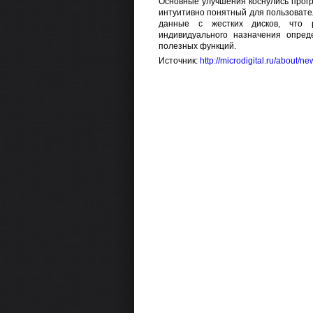
Основные улучшения коснулись прогр
интуитивно понятный для пользоват
данные с жестких дисков, что 
индивидуального назначения опред
полезных функций.
Источник:
http://microdigital.ru/about/n