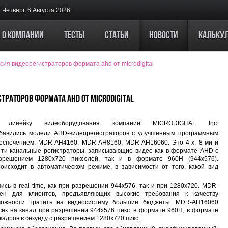
Четверг, 6 Августа 2026
О компании
Тесты
Статьи
Новости
Кальку
ия видеорегистраторов формата ahd от microdigital
раторов формата AHD от MICRODIGITAL
 линейку видеоборудования компании
MICRODIGITAL Inc.
бавились модели AHD-видеорегистраторов с улучшенным программным
еспечением: MDR-AH4160, MDR-AH8160, MDR-AH16060. Это 4-х, 8-ми и
-ти канальные регистраторы, записывающие видео как в формате AHD с
зрешением 1280х720 пикселей, так и в формате 960H (944х576).
исходит в автоматическом режиме, в зависимости от того, какой вид
ь в real time, как при разрешении 944х576, так и при 1280х720. MDR-
ен для клиентов, предъявляющих высокие требования к качеству
можности тратить на видеосистему большие бюджеты. MDR-AH16060
/сек на канал при разрешении 944х576 пикс. в формате 960Н, в формате
кадров в секунду с разрешением 1280х720 пикс.