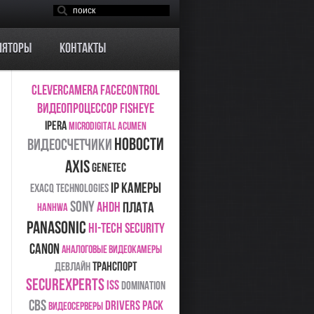
ляторы
Контакты
CleverCamera
FaceControl
видеопроцессор
Fisheye
ipera
MICRODIGITAL
Acumen
новости
видеосчетчики
Axis
Genetec
ip камеры
Exacq Technologies
sony
плата
AHDH
Hanhwa
Panasonic
Hi-Tech Security
Canon
аналоговые видеокамеры
транспорт
Девлайн
SecureXperts
ISS
Domination
CBS
Drivers Pack
видеосерверы