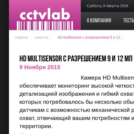
Суббота, 8 Августа 2026
О компании
Тест
главная
новости
hd multisensor с разрешением 9 и 12…
HD Multisensor с разрешением 9 и 12 Мп 
9 Ноября 2015
Камера HD Multise
обеспечивает мониторинг высокой четкос
детализацией изображения и гибкий охва
которых потребовалось бы несколько обы
датчикам с возможностью механической 
охват, отвечающий вашим потребностям 
территории.