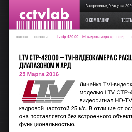
Воскресенье, 9 Августа 202
О компании
Тест
главная
новости
ltv ctp-420 00 – tvi-видеокамера с расшире
LTV CTP-420 00 – TVI-видеокамера с р
диапазоном и АРД
25 Марта 2016
Линейка TVI-видео
моделью LTV CTP-4
видеосигнал HD-TV
кадровой частотой 25 к/с. В отличие от 
она поставляется без встроенного объек
функциональностью.