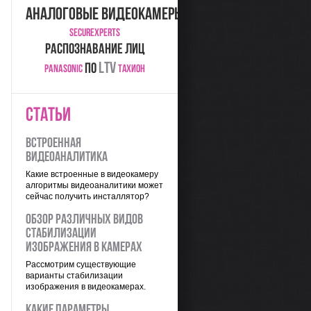
аналоговые видеокамеры
SecureXperts
распознавание лиц
LTV
ПО
Panasonic
Тахион
СТАТЬИ
Встроенная
видеоаналитика
Какие встроенные в видеокамеру
алгоритмы видеоаналитики может
сейчас получить инсталлятор?
Обзор различных видов
стабилизации
изображения в камерах
Рассмотрим существующие
варианты стабилизации
изображения в видеокамерах.
Какие параметры