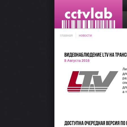
главная
новости
Видеонаблюдение LTV на транс
8 Августа 2016
Ли
дл
ра
сп
дл
а 
Доступна очередная версия ПО 