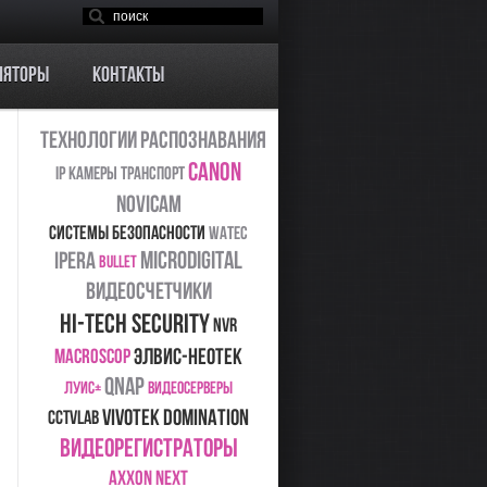
ляторы
Контакты
Технологии Распознавания
Canon
ip камеры
транспорт
Novicam
Системы безопасности
Watec
ipera
MICRODIGITAL
Bullet
видеосчетчики
Hi-Tech Security
NVR
ЭЛВИС-НеоТек
Macroscop
QNAP
ЛУИС+
видеосерверы
Vivotek
Domination
CCTVLab
видеорегистраторы
Axxon Next