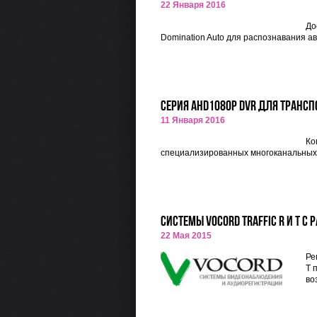
22 Января 2016
До
Domination Auto для распознавания а
Серия AHD1080p DVR для транспо
11 Января 2016
Ко
специализированных многоканальных
Cистемы VOCORD Traffic R и T 
22 Мая 2015
Ре
Т 
во