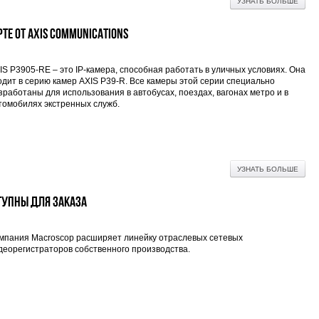
УЗНАТЬ БОЛЬШЕ
те от Axis Communications
IS P3905-RE – это IP-камера, способная работать в уличных условиях. Она
одит в серию камер AXIS P39-R. Все камеры этой серии специально
зработаны для использования в автобусах, поездах, вагонах метро и в
томобилях экстренных служб.
УЗНАТЬ БОЛЬШЕ
тупны для заказа
мпания Macroscop расширяет линейку отраслевых сетевых
деорегистраторов собственного производства.