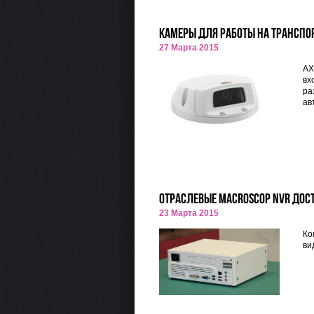
Камеры для работы на транспор
27 Марта 2015
AX
вх
ра
ав
Отраслевые Macroscop NVR дос
23 Марта 2015
Ко
ви