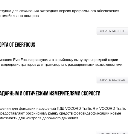
ступна для скачивания очередная версия программного обеспечения
втомобильных номеров.
УЗНАТЬ БОЛЬШЕ
рта от EverFocus
мпания EverFocus приступила к серийному выпуску очередной серии
 видеорегистраторов для транспорта с расширенными возможностями.
УЗНАТЬ БОЛЬШЕ
с радарным и оптическим измерителями скорости
шения для фиксации нарушений ПДД VOCORD Traffic R и VOCORD Traffic
предоставляют российскому рынку средств фотовидеофиксации новые
зможности для контроля дорожного движения.