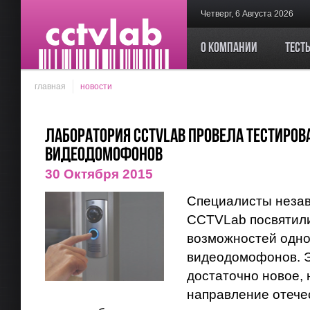
Четверг, 6 Августа 2026
О компании
Тест
главная
новости
Лаборатория CCTVLab провела тестиров
видеодомофонов
30 Октября 2015
Специалисты неза
CCTVLab посвятил
возможностей одно
видеодомофонов. 
достаточно новое, 
направление отече