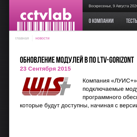
Воскресенье, 9 Августа 202
О компании
Тест
главная
новости
Обновление модулей в ПО LTV-GORIZONT
23 Сентября 2015
Компания «ЛУИС+»
подключаемые мод
программного обесп
которые будут доступны, начиная с версии