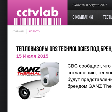
Суббота, 8 Августа 2026
О компании
Тест
главная
новости
Тепловизоры DRS Technologies под бре
15 Июля 2015
CBC сообщает, что
соглашению, тепло
будут представлен
брендом GANZ Ther