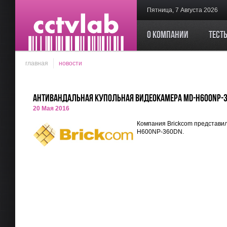
Пятница, 7 Августа 2026
О компании
Тест
главная
новости
Антивандальная купольная видеокамера MD-H600NP-
20 Мая 2016
Компания Brickcom представил
H600NP-360DN.